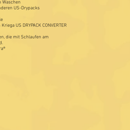
um Waschen
nderen US-Drypacks
le
em Kriega US DRYPACK CONVERTER
n, die mit Schlaufen am
d.
ra®