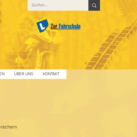
Zur
Fahrschule
EN
ÜBER UNS
KONTAKT
u
prechern