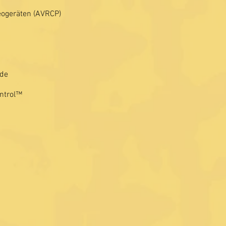
eogeräten (AVRCP)
nde
ntrol™