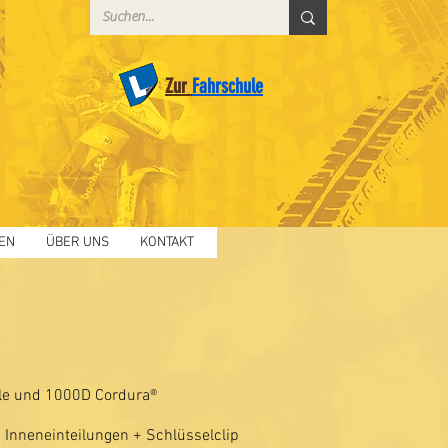
Zur
Fahrschule
EN
ÜBER UNS
KONTAKT
le und 1000D Cordura®
 Inneneinteilungen + Schlüsselclip