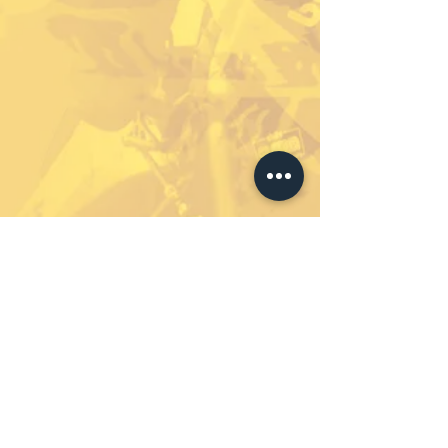
Abonniere unseren
Newsletter um immer auf
dem Laufenden zu bleiben.
Nie wieder etwas
verpassen.