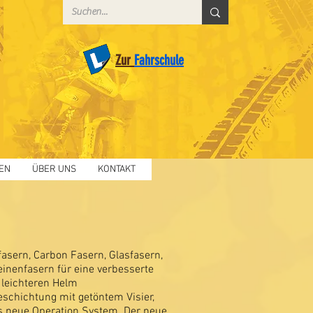
Zur
Fahrschule
EN
ÜBER UNS
KONTAKT
sern, Carbon Fasern, Glasfasern,
einenfasern für eine verbesserte
 leichteren Helm
schichtung mit getöntem Visier,
as neue Operation System. Der neue