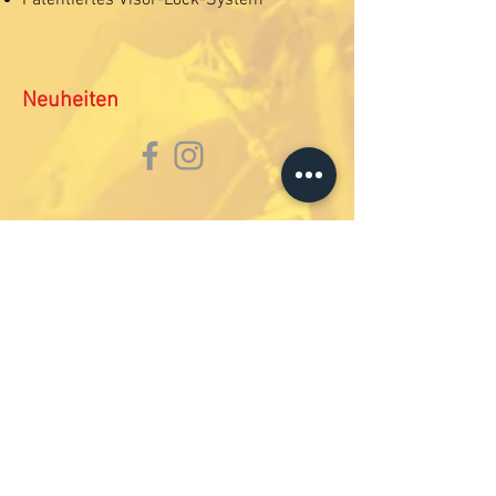
Patentiertes Visor-Lock-System
Neuheiten