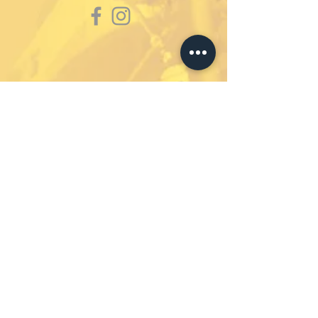
Abonniere unseren
Newsletter um immer auf
dem Laufenden zu bleiben.
Nie wieder etwas
verpassen.