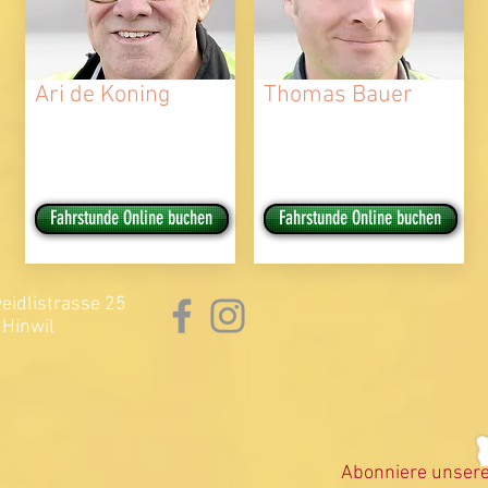
Ari de Koning
Thomas Bauer
Fahrstunde Online buchen
Fahrstunde Online buchen
idlistrasse 25
Hinwil
Abonniere unser